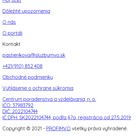
Môj účet
Dôležité upozornenia
O nás
O portáli
Kontakt
pastierikova@sluzbymvo.sk
+421(910) 852 408
Obchodné podmienky
Vyhlásenie o ochrane súkromia
Centrum poradenstva a vzdelávania, n. o.
IČO: 37983792
DIČ: 2022104744
IČ DPH: SK2022104744, podľa §7a, registrácia od 27.5.2019
Copyright © 2021 -
PROFIMVO
všetky práva vyhradené.