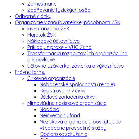
Zamestnanci
Zdaňovanie fyzických osôb
Odborné články
Organizácie v zriaďovateľskej pôsobnosti ŽSK
Inventarizácia ŽSK
Majetok ŽSK
Nákladové účtovníctvo
Príklady z praxe – VÚC Žilina
Transformácia rozpočtových organizácií na
príspevkové
Účtovná uzávierka, závierka a výkazníctvo
Právne formy
Cirkevné organizácie
Náboženské spoločnosti (rehole)
Registrované v cirkvi
Účelové zariadenia cirkvi
Mimovládne neziskové organizácie
Nadácia
Neinvestičný fond
Nezisková organizácia poskytujúca
všeobecne prospešné služby
Občianske združenie