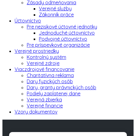
Zásady odmeňovania
Verejné služby
Zákonník práce
Účtovníctvo
Pre neziskové účtovné jednotky
Jednoduché účtovníctvo
Podvojné účtovníctvo
Pre príspevkové organizácie
Verejné prostriedky
Kontrolný systém
Verejné zdroje
Viaczdrojové financovanie
Charitatívna reklama
Dary fyzických osôb
Dary, granty právnických osôb
Podiely zaplatenej dane
Verejná zbierka
Verejné financie
Vzory dokumentov