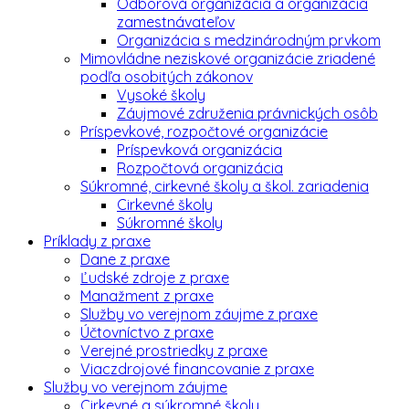
Odborová organizácia a organizácia
zamestnávateľov
Organizácia s medzinárodným prvkom
Mimovládne neziskové organizácie zriadené
podľa osobitých zákonov
Vysoké školy
Záujmové združenia právnických osôb
Príspevkové, rozpočtové organizácie
Príspevková organizácia
Rozpočtová organizácia
Súkromné, cirkevné školy a škol. zariadenia
Cirkevné školy
Súkromné školy
Príklady z praxe
Dane z praxe
Ľudské zdroje z praxe
Manažment z praxe
Služby vo verejnom záujme z praxe
Účtovníctvo z praxe
Verejné prostriedky z praxe
Viaczdrojové financovanie z praxe
Služby vo verejnom záujme
Cirkevné a súkromné školy