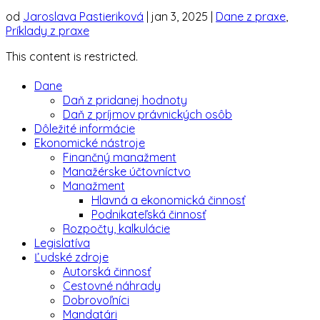
od
Jaroslava Pastieriková
|
jan 3, 2025
|
Dane z praxe
,
Príklady z praxe
This content is restricted.
Dane
Daň z pridanej hodnoty
Daň z príjmov právnických osôb
Dôležité informácie
Ekonomické nástroje
Finančný manažment
Manažérske účtovníctvo
Manažment
Hlavná a ekonomická činnosť
Podnikateľská činnosť
Rozpočty, kalkulácie
Legislatíva
Ľudské zdroje
Autorská činnosť
Cestovné náhrady
Dobrovoľníci
Mandatári