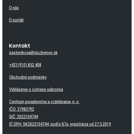
O nás
O portáli
Kontakt
pastierikova@sluzbymvo.sk
+421(910) 852 408
Obchodné podmienky
Vyhlásenie o ochrane súkromia
Centrum poradenstva a vzdelávania, n. o.
IČO: 37983792
DIČ: 2022104744
IČ DPH: SK2022104744, podľa §7a, registrácia od 27.5.2019