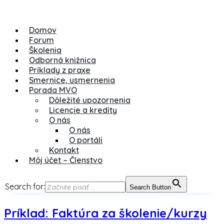
Domov
Forum
Školenia
Odborná knižnica
Príklady z praxe
Smernice, usmernenia
Porada MVO
Dôležité upozornenia
Licencie a kredity
O nás
O nás
O portáli
Kontakt
Môj účet – Členstvo
Search for:
Search Button
Príklad: Faktúra za školenie/kurzy