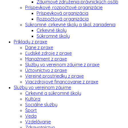
Záujmové združenia právnických osôb
Príspevkové, rozpočtové organizácie
Príspevková organizácia
Rozpočtová organizácia
Súkromné, cirkevné školy a škol. zariadenia
Cirkevné školy
Súkromné školy
Príklady z praxe
Dane z praxe
Ľudské zdroje z praxe
Manažment z praxe
Služby vo verejnom záujme z praxe
Účtovníctvo z praxe
Verejné prostriedky z praxe
Viaczdrojové financovanie z praxe
Služby vo verejnom záujme
Cirkevné a súkromné školy
Kultúra
Sociálne služby
Šport
Veda
Vzdelávanie
Zdravotníctvo