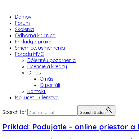
Domov
Forum
Školenia
Odborná knižnica
Príklady z praxe
Smernice, usmernenia
Porada MVO
Dôležité upozornenia
Licencie a kredity
O nás
O nás
O portáli
Kontakt
Môj účet – Členstvo
Search for:
Search Button
Príklad: Podujatie – online priestor a