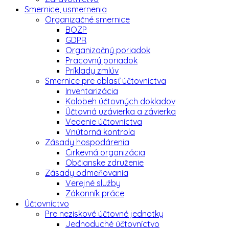
Smernice, usmernenia
Organizačné smernice
BOZP
GDPR
Organizačný poriadok
Pracovný poriadok
Príklady zmlúv
Smernice pre oblasť účtovníctva
Inventarizácia
Kolobeh účtovných dokladov
Účtovná uzávierka a závierka
Vedenie účtovníctva
Vnútorná kontrola
Zásady hospodárenia
Cirkevná organizácia
Občianske združenie
Zásady odmeňovania
Verejné služby
Zákonník práce
Účtovníctvo
Pre neziskové účtovné jednotky
Jednoduché účtovníctvo