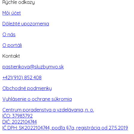
Rýchle odkazy
Môj účet
Dôležité upozornenia
O nás
O portáli
Kontakt
pastierikova@sluzbymvo.sk
+421(910) 852 408
Obchodné podmienky
Vyhlásenie o ochrane súkromia
Centrum poradenstva a vzdelávania, n. o.
IČO: 37983792
DIČ: 2022104744
IČ DPH: SK2022104744, podľa §7a, registrácia od 27.5.2019