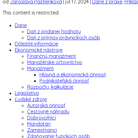
od
Jaroslava Pastieriková
|
júl 17, 2024
|
Dane z praxe
,
Príkla
This content is restricted.
Dane
Daň z pridanej hodnoty
Daň z príjmov právnických osôb
Dôležité informácie
Ekonomické nástroje
Finančný manažment
Manažérske účtovníctvo
Manažment
Hlavná a ekonomická činnosť
Podnikateľská činnosť
Rozpočty, kalkulácie
Legislatíva
Ľudské zdroje
Autorská činnosť
Cestovné náhrady
Dobrovoľníci
Mandatári
Zamestnanci
Zdaňovanie fyzických osôb