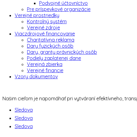
Podvojné účtovníctvo
Pre príspevkové organizácie
Verejné prostriedky
Kontrolný systém
Verejné zdroje
Viaczdrojové financovanie
Charitatívna reklama
Dary fyzických osôb
Dary, granty právnických osôb
Podiely zaplatenej dane
Verejná zbierka
Verejné financie
Vzory dokumentov
Našim cieľom je napomáhať pri vytváraní efektívneho, tra
Sledova
Sledova
Sledova