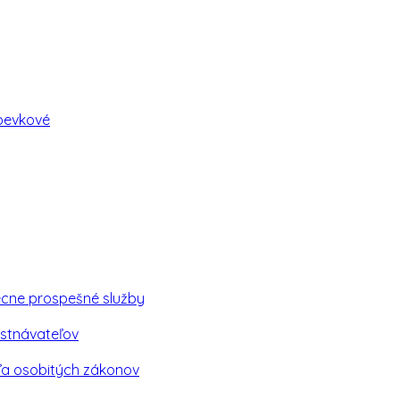
spevkové
ecne prospešné služby
stnávateľov
ľa osobitých zákonov