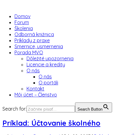
Domov
Forum
Školenia
Odborná knižnica
Príklady z praxe
Smernice, usmernenia
Porada MVO
Dôležité upozornenia
Licencie a kredity
O nás
O nás
O portáli
Kontakt
Môj účet – Členstvo
Search for:
Search Button
Príklad: Účtovanie školného