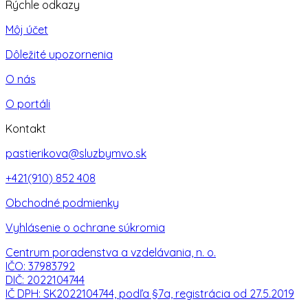
Rýchle odkazy
Môj účet
Dôležité upozornenia
O nás
O portáli
Kontakt
pastierikova@sluzbymvo.sk
+421(910) 852 408
Obchodné podmienky
Vyhlásenie o ochrane súkromia
Centrum poradenstva a vzdelávania, n. o.
IČO: 37983792
DIČ: 2022104744
IČ DPH: SK2022104744, podľa §7a, registrácia od 27.5.2019