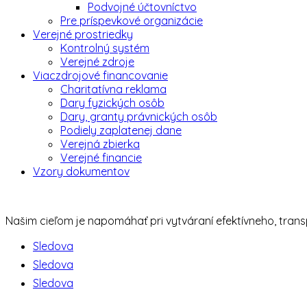
Podvojné účtovníctvo
Pre príspevkové organizácie
Verejné prostriedky
Kontrolný systém
Verejné zdroje
Viaczdrojové financovanie
Charitatívna reklama
Dary fyzických osôb
Dary, granty právnických osôb
Podiely zaplatenej dane
Verejná zbierka
Verejné financie
Vzory dokumentov
Našim cieľom je napomáhať pri vytváraní efektívneho, tra
Sledova
Sledova
Sledova