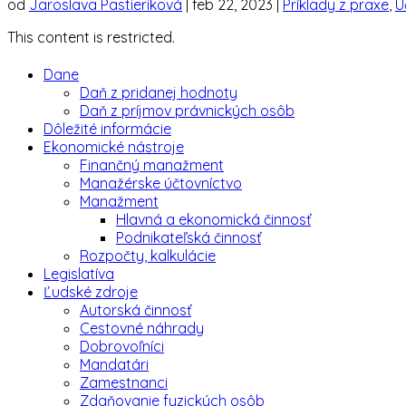
od
Jaroslava Pastieriková
|
feb 22, 2023
|
Príklady z praxe
,
Ú
This content is restricted.
Dane
Daň z pridanej hodnoty
Daň z príjmov právnických osôb
Dôležité informácie
Ekonomické nástroje
Finančný manažment
Manažérske účtovníctvo
Manažment
Hlavná a ekonomická činnosť
Podnikateľská činnosť
Rozpočty, kalkulácie
Legislatíva
Ľudské zdroje
Autorská činnosť
Cestovné náhrady
Dobrovoľníci
Mandatári
Zamestnanci
Zdaňovanie fyzických osôb