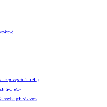
spevkové
ecne prospešné služby
stnávateľov
ľa osobitých zákonov