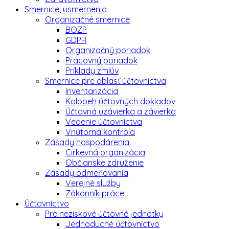
Smernice, usmernenia
Organizačné smernice
BOZP
GDPR
Organizačný poriadok
Pracovný poriadok
Príklady zmlúv
Smernice pre oblasť účtovníctva
Inventarizácia
Kolobeh účtovných dokladov
Účtovná uzávierka a závierka
Vedenie účtovníctva
Vnútorná kontrola
Zásady hospodárenia
Cirkevná organizácia
Občianske združenie
Zásady odmeňovania
Verejné služby
Zákonník práce
Účtovníctvo
Pre neziskové účtovné jednotky
Jednoduché účtovníctvo