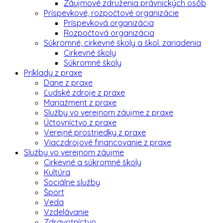
Záujmové združenia právnických osôb
Príspevkové, rozpočtové organizácie
Príspevková organizácia
Rozpočtová organizácia
Súkromné, cirkevné školy a škol. zariadenia
Cirkevné školy
Súkromné školy
Príklady z praxe
Dane z praxe
Ľudské zdroje z praxe
Manažment z praxe
Služby vo verejnom záujme z praxe
Účtovníctvo z praxe
Verejné prostriedky z praxe
Viaczdrojové financovanie z praxe
Služby vo verejnom záujme
Cirkevné a súkromné školy
Kultúra
Sociálne služby
Šport
Veda
Vzdelávanie
Zdravotníctvo