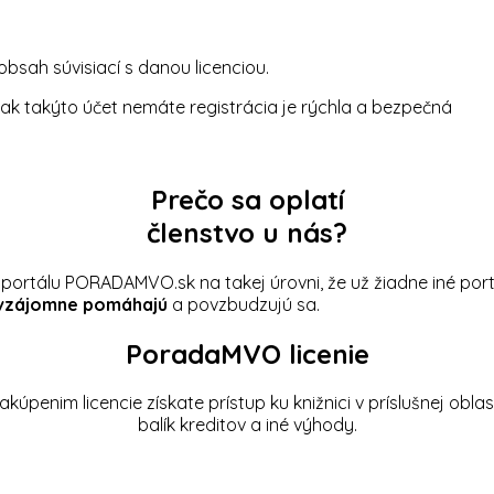
obsah súvisiací s danou licenciou.
 ak takýto účet nemáte registrácia je rýchla a bezpečná
Prečo sa oplatí
členstvo u nás?
portálu PORADAMVO.sk na takej úrovni, že už žiadne iné por
vzájomne pomáhajú
a povzbudzujú sa.
PoradaMVO licenie
akúpenim licencie získate prístup ku knižnici v príslušnej oblast
balík kreditov a iné výhody.