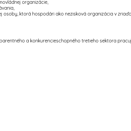
movládnej organizácie,
ávania,
j osoby, ktorá hospodári ako nezisková organizácia v zriaďo
nsparentného a konkurencieschopného tretieho sektora prac