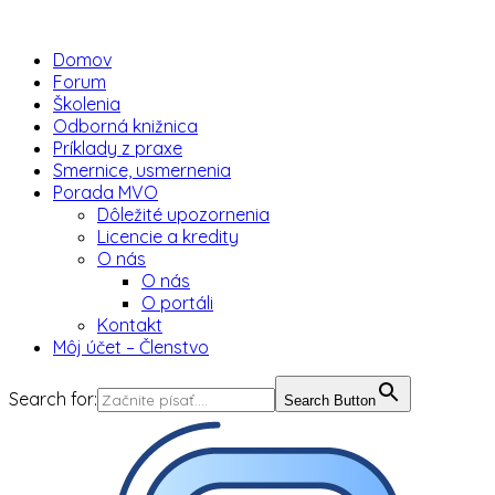
Domov
Forum
Školenia
Odborná knižnica
Príklady z praxe
Smernice, usmernenia
Porada MVO
Dôležité upozornenia
Licencie a kredity
O nás
O nás
O portáli
Kontakt
Môj účet – Členstvo
Search for:
Search Button