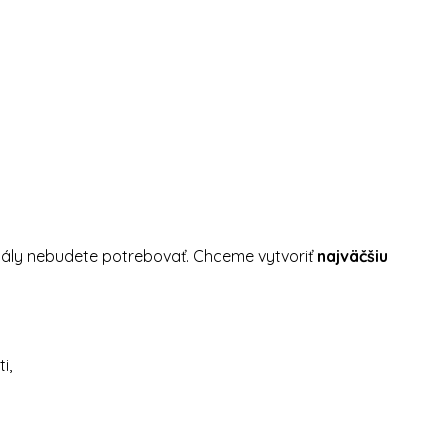
tály nebudete potrebovať. Chceme vytvoriť
najväčšiu
i,