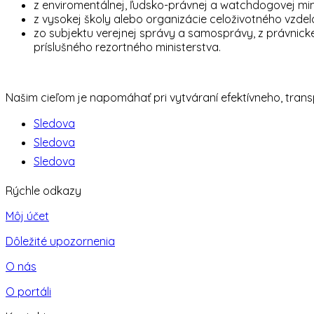
z enviromentálnej, ľudsko-právnej a watchdogovej mi
z vysokej školy alebo organizácie celoživotného vzdel
zo subjektu verejnej správy a samosprávy, z právnicke
príslušného rezortného ministerstva.
Našim cieľom je napomáhať pri vytváraní efektívneho, tra
Sledova
Sledova
Sledova
Rýchle odkazy
Môj účet
Dôležité upozornenia
O nás
O portáli