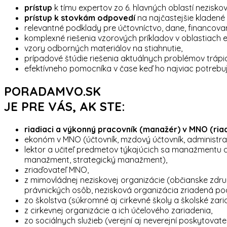
prístup
k tímu
expertov zo 6. hlavných oblastí
neziskov
prístup k stovkám odpovedí
na najčastejšie kladen
relevantné podklady pre účtovníctvo, dane, financova
komplexné riešenia
vzorových príkladov v oblastiac
vzory odborných materiálov na stiahnutie,
prípadové štúdie
riešenia aktuálnych problémov trápi
efektívneho pomocníka v čase keď ho najviac potrebuj
PORADAMVO.SK
JE PRE VÁS, AK STE:
riadiaci a výkonný pracovník (manažér) v MNO (ria
ekonóm v MNO (účtovník, mzdový účtovník, administrat
lektor a učiteľ predmetov týkajúcich sa manažmentu 
manažment, strategický manažment),
zriaďovateľ MNO,
z mimovládnej neziskovej organizácie (občianske zdru
právnických osôb, nezisková organizácia zriadená podľ
zo školstva (súkromné aj cirkevné školy a školské zaria
z cirkevnej organizácie a ich účelového zariadenia,
zo sociálnych služieb (verejní aj neverejní poskytovatel