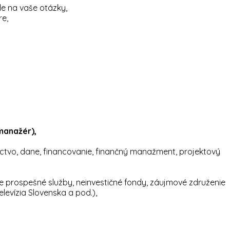
e na vaše otázky,
re,
manažér),
ctvo, dane, financovanie, finančný manažment, projektový
e prospešné služby, neinvestičné fondy, záujmové združenie
levízia Slovenska a pod.),