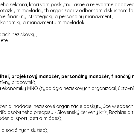
ého sektora, ktorí vám poskytnú jasné a relevantné odpoved
é otázky mimovládnych organizácií v odbornom diskusnom fó
nie, finančný, strategický a personálny manažment,
h ekonomiky a manažmentu mimovládok,
acich neziskovky,
ete.
diteľ, projektový manažér, personálny manažér, finančný 
ívny pracovník),
a ekonomiky MNO (typológia neziskových organizácií, účtovní
ženia, nadácie, neziskové organizácie poskytujúce všeobecn
a osobitného predpisu - Slovenský červený kríž, Rozhlas a te
denia, šport, deti a mládež),
ia sociálnych služieb),