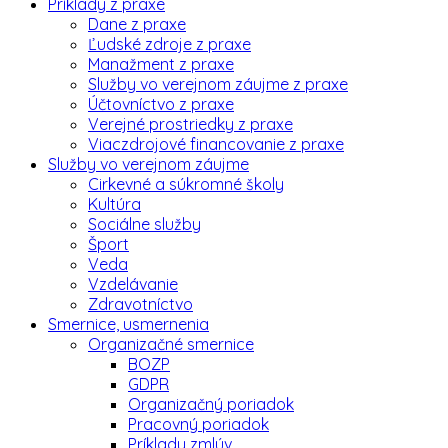
Príklady z praxe
Dane z praxe
Ľudské zdroje z praxe
Manažment z praxe
Služby vo verejnom záujme z praxe
Účtovníctvo z praxe
Verejné prostriedky z praxe
Viaczdrojové financovanie z praxe
Služby vo verejnom záujme
Cirkevné a súkromné školy
Kultúra
Sociálne služby
Šport
Veda
Vzdelávanie
Zdravotníctvo
Smernice, usmernenia
Organizačné smernice
BOZP
GDPR
Organizačný poriadok
Pracovný poriadok
Príklady zmlúv