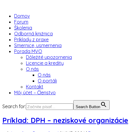
Domov
Forum
Školenia
Odborná knižnica
Príklady z praxe
Smernice, usmernenia
Porada MVO
Dôležité upozornenia
Licencie a kredity
O nás
O nás
O portáli
Kontakt
Môj účet – Členstvo
Search for:
Search Button
Príklad: DPH – neziskové organizácie