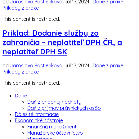
od
Jaroslava Pastieriková
|
júl 17, 2024
|
Dane z praxe
,
Príklady z praxe
This content is restricted.
Príklad: Dodanie služby zo
zahraničia – neplatiteľ DPH ČR, a
neplatiteľ DPH SK
od
Jaroslava Pastieriková
|
júl 17, 2024
|
Dane z praxe
,
Príklady z praxe
This content is restricted.
Dane
Daň z pridanej hodnoty
Daň z príjmov právnických osôb
Dôležité informácie
Ekonomické nástroje
Finančný manažment
Manažérske účtovníctvo
Manažment