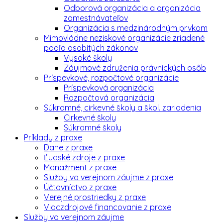
Odborová organizácia a organizácia
zamestnávateľov
Organizácia s medzinárodným prvkom
Mimovládne neziskové organizácie zriadené
podľa osobitých zákonov
Vysoké školy
Záujmové združenia právnických osôb
Príspevkové, rozpočtové organizácie
Príspevková organizácia
Rozpočtová organizácia
Súkromné, cirkevné školy a škol. zariadenia
Cirkevné školy
Súkromné školy
Príklady z praxe
Dane z praxe
Ľudské zdroje z praxe
Manažment z praxe
Služby vo verejnom záujme z praxe
Účtovníctvo z praxe
Verejné prostriedky z praxe
Viaczdrojové financovanie z praxe
Služby vo verejnom záujme