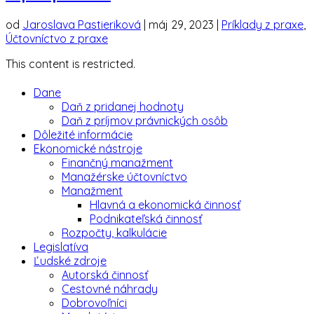
od
Jaroslava Pastieriková
|
máj 29, 2023
|
Príklady z praxe
,
Účtovníctvo z praxe
This content is restricted.
Dane
Daň z pridanej hodnoty
Daň z príjmov právnických osôb
Dôležité informácie
Ekonomické nástroje
Finančný manažment
Manažérske účtovníctvo
Manažment
Hlavná a ekonomická činnosť
Podnikateľská činnosť
Rozpočty, kalkulácie
Legislatíva
Ľudské zdroje
Autorská činnosť
Cestovné náhrady
Dobrovoľníci