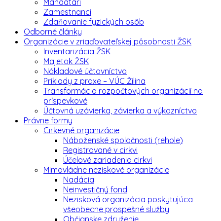
Mandatári
Zamestnanci
Zdaňovanie fyzických osôb
Odborné články
Organizácie v zriaďovateľskej pôsobnosti ŽSK
Inventarizácia ŽSK
Majetok ŽSK
Nákladové účtovníctvo
Príklady z praxe – VÚC Žilina
Transformácia rozpočtových organizácií na
príspevkové
Účtovná uzávierka, závierka a výkazníctvo
Právne formy
Cirkevné organizácie
Náboženské spoločnosti (rehole)
Registrované v cirkvi
Účelové zariadenia cirkvi
Mimovládne neziskové organizácie
Nadácia
Neinvestičný fond
Nezisková organizácia poskytujúca
všeobecne prospešné služby
Občianske združenie