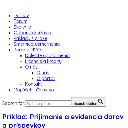
Domov
Forum
Školenia
Odborná knižnica
Príklady z praxe
Smernice, usmernenia
Porada MVO
Dôležité upozornenia
Licencie a kredity
O nás
O nás
O portáli
Kontakt
Môj účet – Členstvo
Search for:
Search Button
Príklad: Prijímanie a evidencia darov
a príspevkov