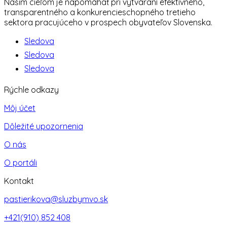
Našim cieľom je napomáhať pri vytváraní efektívneho,
transparentného a konkurencieschopného tretieho
sektora pracujúceho v prospech obyvateľov Slovenska.
Sledova
Sledova
Sledova
Rýchle odkazy
Môj účet
Dôležité upozornenia
O nás
O portáli
Kontakt
pastierikova@sluzbymvo.sk
+421(910) 852 408