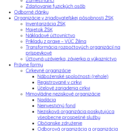
Zamestnanci
Zdaňovanie fyzických osôb
Odborné články
Organizácie v zriaďovateľskej pôsobnosti ŽSK
Inventarizácia ŽSK
Majetok ŽSK
Nákladové účtovníctvo
Príklady z praxe – VÚC Žilina
Transformácia rozpočtových organizácií na
príspevkové
Účtovná uzávierka, závierka a výkazníctvo
Právne formy
Cirkevné organizácie
Náboženské spoločnosti (rehole)
Registrované v cirkvi
Účelové zariadenia cirkvi
Mimovládne neziskové organizácie
Nadácia
Neinvestičný fond
Nezisková organizácia poskytujúca
všeobecne prospešné služby
Občianske združenie
Odborová organizácia a organizácia