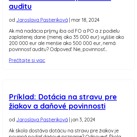
auditu
od
Jaroslava Pastieriková
|
mar 18, 2024
Ak má nadácia príjmy iba od FO a PO a z podielu
zaplatenej dane (menej ako 35 000 eur) vyššie ako
200 000 eur ale menšie ako 500 000 eur, nemá
povinnosť auditu? Odpoveď: Nie, povinnosť...
Prečítajte si viac
Príklad: Dotácia na stravu pre
žiakov a daňové povinnosti
od
Jaroslava Pastieriková
|
jan 3, 2024
Ak škola dostáva dotáciu na stravu pre žiakov je
povinná podať daňové priznanie? Odpoveď: Škola –