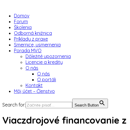
Domov
Forum
Školenia
Odborná knižnica
Príklady z praxe
Smernice, usmernenia
Porada MVO
Dôležité upozornenia
Licencie a kredity
O nás
O nás
O portáli
Kontakt
Môj účet – Členstvo
Search for:
Search Button
Viaczdrojové financovanie z