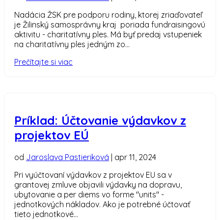
Nadácia ŽSK pre podporu rodiny, ktorej zriaďovateľ
je Žilinský samosprávny kraj poriada fundraisingovú
aktivitu - charitatívny ples. Má byť predaj vstupeniek
na charitatívny ples jedným zo...
Prečítajte si viac
Príklad: Účtovanie výdavkov z
projektov EÚ
od
Jaroslava Pastieriková
|
apr 11, 2024
Pri vyúčtovaní výdavkov z projektov EU sa v
grantovej zmluve objavili výdavky na dopravu,
ubytovanie a per diems vo forme "units" -
jednotkových nákladov. Ako je potrebné účtovať
tieto jednotkové...