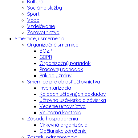
Kultúra
Sociálne služby
Šport
Veda
Vzdelávanie
Zdravotníctvo
Smernice, usmernenia
Organizačné smernice
BOZP
GDPR
Organizačný poriadok
Pracovný poriadok
Príklady zmlúv
Smernice pre oblasť účtovníctva
Inventarizácia
Kolobeh účtovných dokladov
Účtovná uzávierka a závierka
Vedenie účtovníctva
Vnútorná kontrola
Zásady hospodárenia
Cirkevná organizácia
Občianske združenie
Zásady odmeňovania