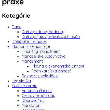
praxe
Kategórie
Dane
Daň z pridanej hodnoty
Daň z príjmov právnických osôb
Dôležité informácie
Ekonomické nástroje
Finančný manažment
Manažérske účtovníctvo
Manažment
Hlavná a ekonomická činnosť
Podnikateľská činnosť
Rozpočty, kalkulácie
Legislatíva
Ľudské zdroje
Autorská činnosť
Cestovné náhrady
Dobrovoľníci
Mandatári