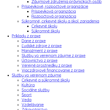
Záujmové združenia právnických osôb
Príspevkové, rozpočtové organizácie
Príspevková organizácia
Rozpočtová organizácia
Súkromné, cirkevné školy a škol. zariadenia
Cirkevné školy
Súkromné školy
Príklady z praxe
Dane z praxe
Ľudské zdroje z praxe
Manažment z praxe
Služby vo verejnom záujme z praxe
Účtovníctvo z praxe
Verejné prostriedky z praxe
Viaczdrojové financovanie z praxe
Služby vo verejnom záujme
Cirkevné a súkromné školy
Kultúra
Sociálne služby
Šport
Veda
Vzdelávanie
Zdravotníctvo