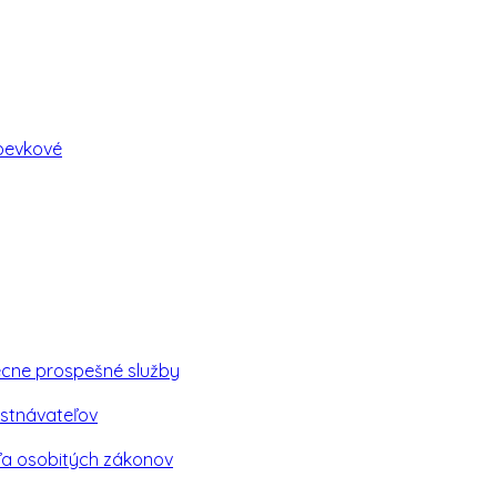
spevkové
ecne prospešné služby
stnávateľov
ľa osobitých zákonov