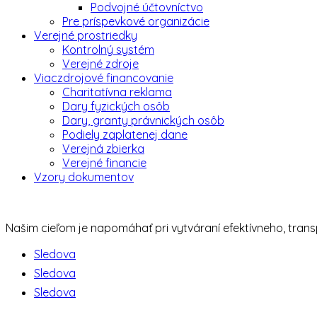
Podvojné účtovníctvo
Pre príspevkové organizácie
Verejné prostriedky
Kontrolný systém
Verejné zdroje
Viaczdrojové financovanie
Charitatívna reklama
Dary fyzických osôb
Dary, granty právnických osôb
Podiely zaplatenej dane
Verejná zbierka
Verejné financie
Vzory dokumentov
Našim cieľom je napomáhať pri vytváraní efektívneho, tra
Sledova
Sledova
Sledova