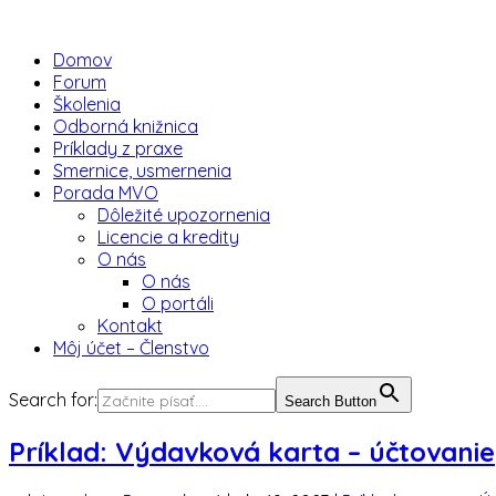
Domov
Forum
Školenia
Odborná knižnica
Príklady z praxe
Smernice, usmernenia
Porada MVO
Dôležité upozornenia
Licencie a kredity
O nás
O nás
O portáli
Kontakt
Môj účet – Členstvo
Search for:
Search Button
Príklad: Výdavková karta – účtovanie