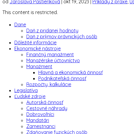
od
Jaroslava Pastieriková
|
okt 19, 2023
|
Príklady z praxe
,
Ú
This content is restricted.
Dane
Daň z pridanej hodnoty
Daň z príjmov právnických osôb
Dôležité informácie
Ekonomické nástroje
Finančný manažment
Manažérske účtovníctvo
Manažment
Hlavná a ekonomická činnosť
Podnikateľská činnosť
Rozpočty, kalkulácie
Legislatíva
Ľudské zdroje
Autorská činnosť
Cestovné náhrady
Dobrovoľníci
Mandatári
Zamestnanci
Zdaňovanie fyzických osôb