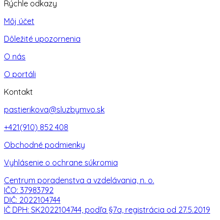
Rýchle odkazy
Môj účet
Dôležité upozornenia
O nás
O portáli
Kontakt
pastierikova@sluzbymvo.sk
+421(910) 852 408
Obchodné podmienky
Vyhlásenie o ochrane súkromia
Centrum poradenstva a vzdelávania, n. o.
IČO: 37983792
DIČ: 2022104744
IČ DPH: SK2022104744, podľa §7a, registrácia od 27.5.2019