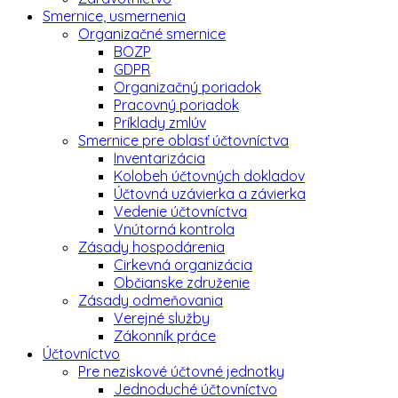
Smernice, usmernenia
Organizačné smernice
BOZP
GDPR
Organizačný poriadok
Pracovný poriadok
Príklady zmlúv
Smernice pre oblasť účtovníctva
Inventarizácia
Kolobeh účtovných dokladov
Účtovná uzávierka a závierka
Vedenie účtovníctva
Vnútorná kontrola
Zásady hospodárenia
Cirkevná organizácia
Občianske združenie
Zásady odmeňovania
Verejné služby
Zákonník práce
Účtovníctvo
Pre neziskové účtovné jednotky
Jednoduché účtovníctvo