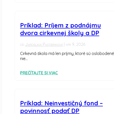
Príklad: Príjem z podnájmu
dvora cirkevnej školy a DP
od
Jaroslava Pastieriková
|
apr 9, 2026
Cirkevná škola má len príjmy, ktoré sú oslobodené
nie...
PREČÍTAJTE SI VIAC
Príklad: Neinvestičný fond –
povinnosť podať DP