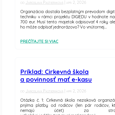
od
Jaroslava Pastieriková
|
apr 2, 2026
Organizácia dostala bezplatným prevodom digit
techniku v rámci projektu DIGIEDU v hodnote na
700 eur. Musí tento majetok odpisovať 4 roky al
ho môže odpísať jednorázovo? Vo vnútornej...
PREČÍTAJTE SI VIAC
Príklad: Cirkevná škola
a povinnosť mať e-kasu
od
Jaroslava Pastieriková
|
apr 2, 2026
Otázka č. 1: Cirkevná škola nezisková organizá
prijíma platby od rodičov (len pár rodičov, kt
nemajú účet) za stra