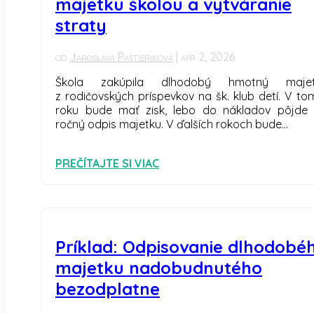
majetku školou a vytváranie
straty
od
Jaroslava Pastieriková
|
apr 2, 2026
Škola zakúpila dlhodobý hmotný maje
z rodičovských príspevkov na šk. klub detí. V to
roku bude mať zisk, lebo do nákladov pôjde 
ročný odpis majetku. V ďalších rokoch bude...
PREČÍTAJTE SI VIAC
Príklad: Odpisovanie dlhodobé
majetku nadobudnutého
bezodplatne