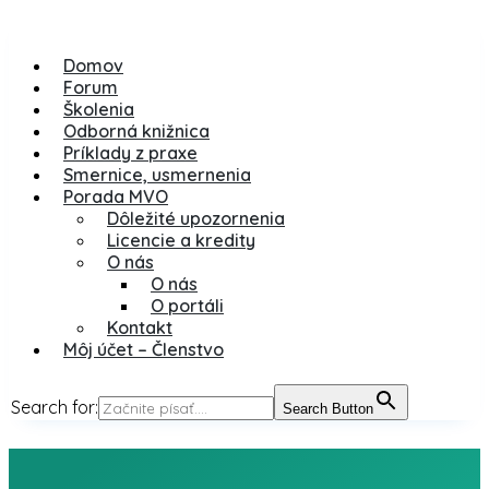
Domov
Forum
Školenia
Odborná knižnica
Príklady z praxe
Smernice, usmernenia
Porada MVO
Dôležité upozornenia
Licencie a kredity
O nás
O nás
O portáli
Kontakt
Môj účet – Členstvo
Search for:
Search Button