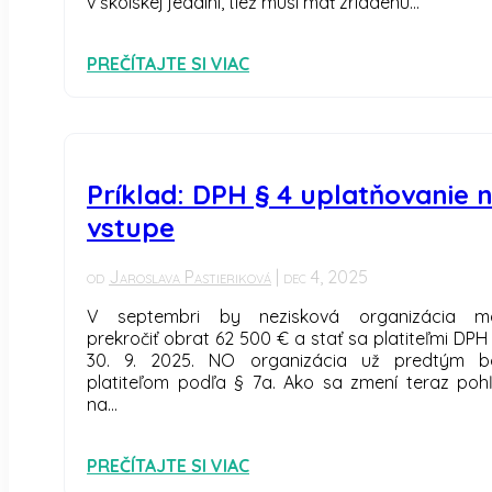
v školskej jedálni, tiež musí mať zriadenú...
PREČÍTAJTE SI VIAC
Príklad: DPH § 4 uplatňovanie 
vstupe
od
Jaroslava Pastieriková
|
dec 4, 2025
V septembri by nezisková organizácia m
prekročiť obrat 62 500 € a stať sa platiteľmi DPH
30. 9. 2025. NO organizácia už predtým b
platiteľom podľa § 7a. Ako sa zmení teraz poh
na...
PREČÍTAJTE SI VIAC