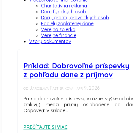
Charitatívna reklama
Dary fyzických osôb
Dary, granty právnických osôb
Podiely zaplatenej dane
Verejná zbierka
Verejné financie
Vzory dokumentov
Príklad: Dobrovoľné príspevky
z pohľadu dane z príjmov
od
Jaroslava Pastieriková
|
apr 9, 2026
Patria dobrovoľné príspevky v rôznej výške od o
zmluvy) medzi príjmy oslobodené od da
Odpoveď: V súlade...
PREČÍTAJTE SI VIAC