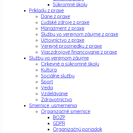
Súkromné školy
Príklady z praxe
Dane z praxe
Ľudské zdroje z praxe
Manažment z praxe
Služby vo verejnom záujme z praxe
Účtovníctvo z praxe
Verejné prostriedky z praxe
Viaczdrojové financovanie z praxe
Služby vo verejnom záujme
Cirkevné a súkromné školy
Kultúra
Sociálne služby
Šport
Veda
Vzdelávanie
Zdravotníctvo
Smernice, usmernenia
Organizačné smernice
BOZP
GDPR
Organizačný poriadok