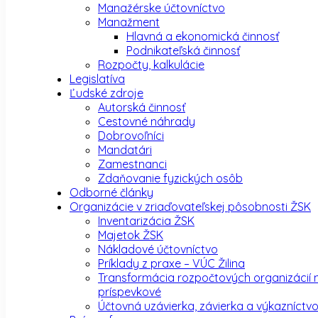
Manažérske účtovníctvo
Manažment
Hlavná a ekonomická činnosť
Podnikateľská činnosť
Rozpočty, kalkulácie
Legislatíva
Ľudské zdroje
Autorská činnosť
Cestovné náhrady
Dobrovoľníci
Mandatári
Zamestnanci
Zdaňovanie fyzických osôb
Odborné články
Organizácie v zriaďovateľskej pôsobnosti ŽSK
Inventarizácia ŽSK
Majetok ŽSK
Nákladové účtovníctvo
Príklady z praxe – VÚC Žilina
Transformácia rozpočtových organizácií 
príspevkové
Účtovná uzávierka, závierka a výkazníctv