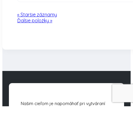
« Staršie záznamy
Ďalšie položky »
Našim cieľom je napomáhať pri vytváraní
efektívneho, transparentného a
konkurencieschopného tretieho sektora
pracujúceho v prospech obyvateľov