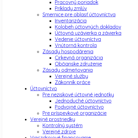
Pracovný poriadok
Príklady zmlúv
Smernice pre oblasť účtovníctva
Inventarizácia
Kolobeh účtovných dokladov
Účtovná uzávierka a závierka
Vedenie účtovníctva
Vnútorná kontrola
Zásady hospodárenia
Cirkevná organizácia
Občianske združenie
Zásady odmeňovania
Verejné služby
Zákonník práce
Účtovníctvo
Pre neziskové účtovné jednotky
Jednoduché účtovníctvo
Podvojné účtovníctvo
Pre príspevkové organizácie
Verejné prostriedky
Kontrolný systém
Verejné zdroje
Viaczdrojové financovanie