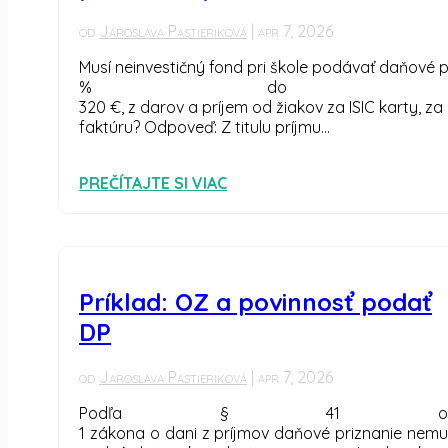
od
Jaroslava Pastieriková
|
apr 7, 2026
Musí neinvestičný fond pri škole podávať daňové p
% do 
320 €, z darov a príjem od žiakov za ISIC karty, z
faktúru? Odpoveď: Z titulu príjmu...
PREČÍTAJTE SI VIAC
Príklad: OZ a povinnosť podať
DP
od
Jaroslava Pastieriková
|
apr 7, 2026
Podľa § 41 ods
1 zákona o dani z príjmov daňové priznanie nemu