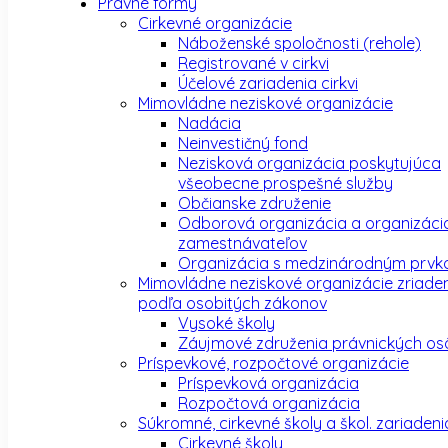
Právne formy
Cirkevné organizácie
Náboženské spoločnosti (rehole)
Registrované v cirkvi
Účelové zariadenia cirkvi
Mimovládne neziskové organizácie
Nadácia
Neinvestičný fond
Nezisková organizácia poskytujúca
všeobecne prospešné služby
Občianske združenie
Odborová organizácia a organizáci
zamestnávateľov
Organizácia s medzinárodným prv
Mimovládne neziskové organizácie zriade
podľa osobitých zákonov
Vysoké školy
Záujmové združenia právnických os
Príspevkové, rozpočtové organizácie
Príspevková organizácia
Rozpočtová organizácia
Súkromné, cirkevné školy a škol. zariadeni
Cirkevné školy