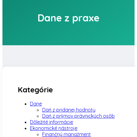
Dane z praxe
Kategórie
Dane
Daň z pridanej hodnoty
Daň z príjmov právnických osôb
Dôležité informácie
Ekonomické nástroje
Finančný manažment